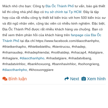
Mách nhỏ cho bạn: Công ty
Địa Ốc Thành Phố
tư vấn, báo giá thiết
kế thi công nhà phố đẹp có
trụ sở chính tại Tp HCM.
Đây là tập
hợp của rất nhiều công ty thiết kế kiến trúc với hơn 500 kiến trúc sư
và đội ngũ nhân viên, cộng tác viên có nhiều kinh nghiệm. Đặc biệt,
Địa Ốc Thành Phố được rất nhiều khách hàng ưa chuộng. Bạn có
thể xem thêm phản hồi của khách hàng trên
fanpage của Địa Ốc
Thành Phố
tại địa chỉ https://www.facebook.com/diaocthanhpho,
#thietkenhapho, #thietkebietthu, #kientrucsu, #nhadep,
#nhamaudep, #nhadephiendai, #noithatdep, #nhacap4, #datgiare,
#nhagiare,
#diaocthanhpho,
#nhadatgiare, #nhadatvibang,
#nhadatvinhloc, #bankhoxuong, #bannhavinhloc, #sohongrieng,
#diaocthanhpho,
#khoxuonggiare
Bình luận
Next
Xem hình