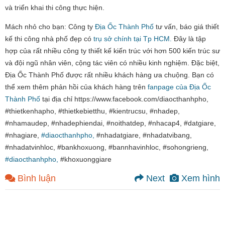
và triển khai thi công thực hiện.
Mách nhỏ cho bạn: Công ty
Địa Ốc Thành Phố
tư vấn, báo giá thiết
kế thi công nhà phố đẹp có
trụ sở chính tại Tp HCM.
Đây là tập
hợp của rất nhiều công ty thiết kế kiến trúc với hơn 500 kiến trúc sư
và đội ngũ nhân viên, cộng tác viên có nhiều kinh nghiệm. Đặc biệt,
Địa Ốc Thành Phố được rất nhiều khách hàng ưa chuộng. Bạn có
thể xem thêm phản hồi của khách hàng trên
fanpage của Địa Ốc
Thành Phố
tại địa chỉ https://www.facebook.com/diaocthanhpho,
#thietkenhapho, #thietkebietthu, #kientrucsu, #nhadep,
#nhamaudep, #nhadephiendai, #noithatdep, #nhacap4, #datgiare,
#nhagiare,
#diaocthanhpho,
#nhadatgiare, #nhadatvibang,
#nhadatvinhloc, #bankhoxuong, #bannhavinhloc, #sohongrieng,
#diaocthanhpho,
#khoxuonggiare
Bình luận
Next
Xem hình