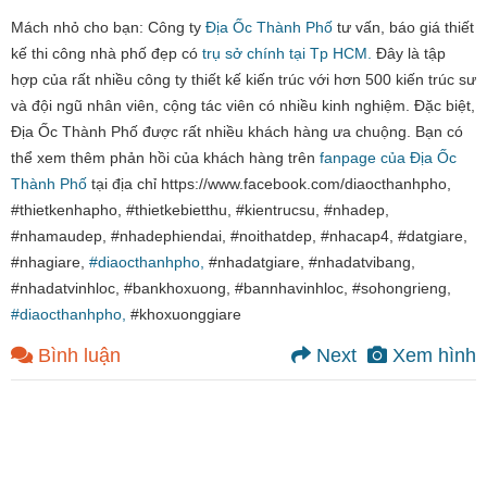
Mách nhỏ cho bạn: Công ty
Địa Ốc Thành Phố
tư vấn, báo giá thiết
kế thi công nhà phố đẹp có
trụ sở chính tại Tp HCM.
Đây là tập
hợp của rất nhiều công ty thiết kế kiến trúc với hơn 500 kiến trúc sư
và đội ngũ nhân viên, cộng tác viên có nhiều kinh nghiệm. Đặc biệt,
Địa Ốc Thành Phố được rất nhiều khách hàng ưa chuộng. Bạn có
thể xem thêm phản hồi của khách hàng trên
fanpage của Địa Ốc
Thành Phố
tại địa chỉ https://www.facebook.com/diaocthanhpho,
#thietkenhapho, #thietkebietthu, #kientrucsu, #nhadep,
#nhamaudep, #nhadephiendai, #noithatdep, #nhacap4, #datgiare,
#nhagiare,
#diaocthanhpho,
#nhadatgiare, #nhadatvibang,
#nhadatvinhloc, #bankhoxuong, #bannhavinhloc, #sohongrieng,
#diaocthanhpho,
#khoxuonggiare
Bình luận
Next
Xem hình