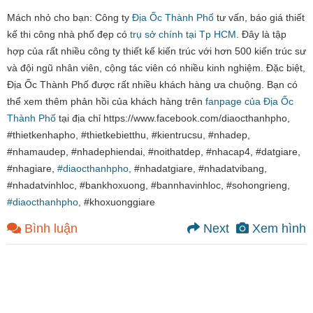
Mách nhỏ cho bạn: Công ty
Địa Ốc Thành Phố
tư vấn, báo giá thiết
kế thi công nhà phố đẹp có
trụ sở chính tại Tp HCM.
Đây là tập
hợp của rất nhiều công ty thiết kế kiến trúc với hơn 500 kiến trúc sư
và đội ngũ nhân viên, cộng tác viên có nhiều kinh nghiệm. Đặc biệt,
Địa Ốc Thành Phố được rất nhiều khách hàng ưa chuộng. Bạn có
thể xem thêm phản hồi của khách hàng trên
fanpage của Địa Ốc
Thành Phố
tại địa chỉ https://www.facebook.com/diaocthanhpho,
#thietkenhapho, #thietkebietthu, #kientrucsu, #nhadep,
#nhamaudep, #nhadephiendai, #noithatdep, #nhacap4, #datgiare,
#nhagiare,
#diaocthanhpho,
#nhadatgiare, #nhadatvibang,
#nhadatvinhloc, #bankhoxuong, #bannhavinhloc, #sohongrieng,
#diaocthanhpho,
#khoxuonggiare
Bình luận
Next
Xem hình