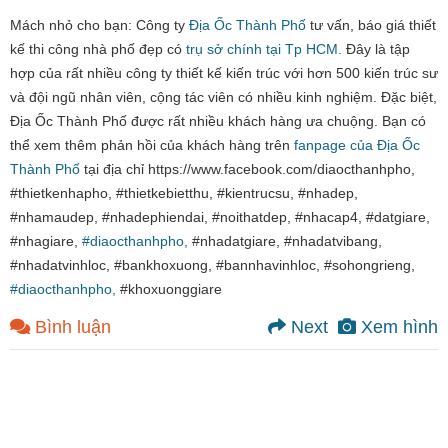
Mách nhỏ cho bạn: Công ty
Địa Ốc Thành Phố
tư vấn, báo giá thiết
kế thi công nhà phố đẹp có
trụ sở chính tại Tp HCM.
Đây là tập
hợp của rất nhiều công ty thiết kế kiến trúc với hơn 500 kiến trúc sư
và đội ngũ nhân viên, cộng tác viên có nhiều kinh nghiệm. Đặc biệt,
Địa Ốc Thành Phố được rất nhiều khách hàng ưa chuộng. Bạn có
thể xem thêm phản hồi của khách hàng trên
fanpage của Địa Ốc
Thành Phố
tại địa chỉ https://www.facebook.com/diaocthanhpho,
#thietkenhapho, #thietkebietthu, #kientrucsu, #nhadep,
#nhamaudep, #nhadephiendai, #noithatdep, #nhacap4, #datgiare,
#nhagiare,
#diaocthanhpho,
#nhadatgiare, #nhadatvibang,
#nhadatvinhloc, #bankhoxuong, #bannhavinhloc, #sohongrieng,
#diaocthanhpho,
#khoxuonggiare
Bình luận
Next
Xem hình