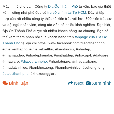
Mách nhỏ cho bạn: Công ty
Địa Ốc Thành Phố
tư vấn, báo giá thiết
kế thi công nhà phố đẹp có
trụ sở chính tại Tp HCM.
Đây là tập
hợp của rất nhiều công ty thiết kế kiến trúc với hơn 500 kiến trúc sư
và đội ngũ nhân viên, cộng tác viên có nhiều kinh nghiệm. Đặc biệt,
Địa Ốc Thành Phố được rất nhiều khách hàng ưa chuộng. Bạn có
thể xem thêm phản hồi của khách hàng trên
fanpage của Địa Ốc
Thành Phố
tại địa chỉ https://www.facebook.com/diaocthanhpho,
#thietkenhapho, #thietkebietthu, #kientrucsu, #nhadep,
#nhamaudep, #nhadephiendai, #noithatdep, #nhacap4, #datgiare,
#nhagiare,
#diaocthanhpho,
#nhadatgiare, #nhadatvibang,
#nhadatvinhloc, #bankhoxuong, #bannhavinhloc, #sohongrieng,
#diaocthanhpho,
#khoxuonggiare
Bình luận
Next
Xem hình