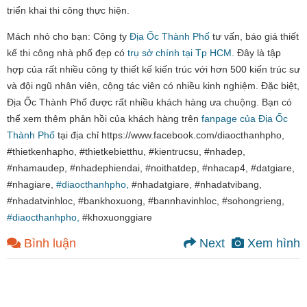
triển khai thi công thực hiện.
Mách nhỏ cho bạn: Công ty
Địa Ốc Thành Phố
tư vấn, báo giá thiết
kế thi công nhà phố đẹp có
trụ sở chính tại Tp HCM.
Đây là tập
hợp của rất nhiều công ty thiết kế kiến trúc với hơn 500 kiến trúc sư
và đội ngũ nhân viên, cộng tác viên có nhiều kinh nghiệm. Đặc biệt,
Địa Ốc Thành Phố được rất nhiều khách hàng ưa chuộng. Bạn có
thể xem thêm phản hồi của khách hàng trên
fanpage của Địa Ốc
Thành Phố
tại địa chỉ https://www.facebook.com/diaocthanhpho,
#thietkenhapho, #thietkebietthu, #kientrucsu, #nhadep,
#nhamaudep, #nhadephiendai, #noithatdep, #nhacap4, #datgiare,
#nhagiare,
#diaocthanhpho,
#nhadatgiare, #nhadatvibang,
#nhadatvinhloc, #bankhoxuong, #bannhavinhloc, #sohongrieng,
#diaocthanhpho,
#khoxuonggiare
Bình luận
Next
Xem hình